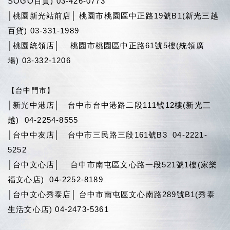
SOGO百貨) 03-426-0773
│
桃園新光站前店
│
桃園市桃園區中正路19號B1(新光三越
百貨) 03-331-1989
│
桃園統領店
│
桃園市桃園區中正路61號5樓(統領廣
場) 03-332-1206
【台中門市】
│
新光中港店
│
台中市台中港路二段111號12樓(新光三
越) 04-2254-8555
│
台中中友店
│
台中市三民路三段161號B3 04-2221-
5252
│
台中文心店
│
台中市南屯區文心路一段521號1樓(家樂
福文心店) 04-2252-8189
│
台中文心秀泰店
│
台中市南屯區文心南路289號B1(秀泰
生活文心店) 04-2473-5361