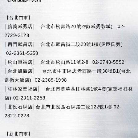
【台北門市】
│
信義威秀店
│
台北市松壽路20號2樓(威秀影城) 02-
2729-2128
│
西門武昌店
│
台北市武昌街二段29號1樓(屈臣氏旁)
02-2361-5358
│
松山車站店
│
台北市松山路11號2樓 02-2748-5552
│
台北凱撒店
│
台北市中正區忠孝西路一段38號B1(台北
凱撒大飯店) 02-2389-1998
│
桂林家樂福店
│
台北市萬華區桂林路1號4樓(家樂福桂林
店) 02-2311-2258
│
北投石牌店
│
台北市北投區石牌路二段122號1樓 02-
2822-0228
【新北門市】