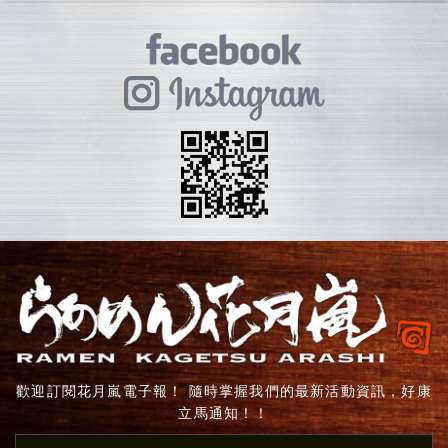
歡迎訂閱花月嵐電子報！ 隨時掌握我們的最新活動資訊，好康
立馬通知！！