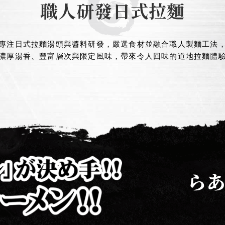
職人研發日式拉麵
專注日式拉麵湯頭與醬料研發，嚴選食材並融合職人製麵工法
濃厚湯香、豐富層次與限定風味，帶來令人回味的道地拉麵體
ら