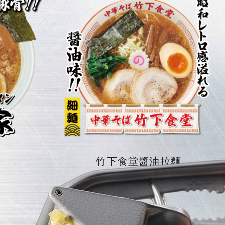
竹下食堂醬油拉麵
NT$240