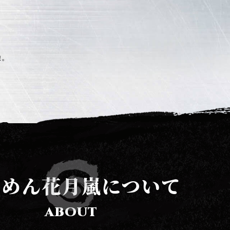
，
驗。
あめん花月嵐について
ABOUT