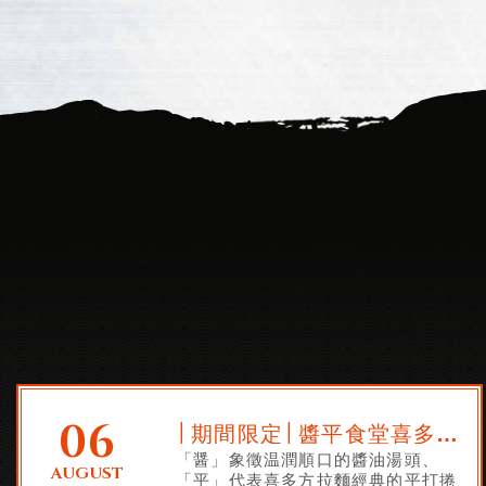
06
│期間限定│醬平食堂喜多方拉麵
「醤」象徵温潤順口的醬油湯頭、
AUGUST
「平」代表喜多方拉麵經典的平打捲