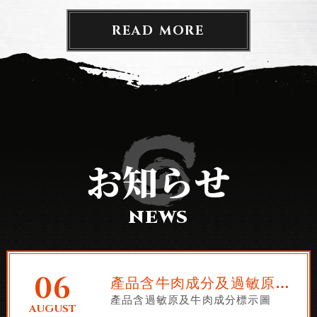
READ MORE
お知らせ
NEWS
06
產品含牛肉成分及過敏原成分表
產品含過敏原及牛肉成分標示圖
AUGUST