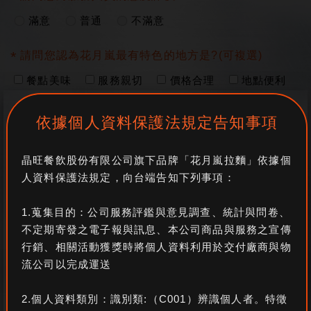
滿意
普通
不滿意
請問您認為花月嵐最有特色的地方是?(可複選)
餐點美味
服務親切
價格合理
地點便利
用餐氣氛
依據個人資料保護法規定告知事項
請問影響您在選擇餐廳用餐的原因為何? (可複選)
晶旺餐飲股份有限公司旗下品牌「花月嵐拉麵」依據個
交通方便
餐點選擇性多
常推出限定新口味
人資料保護法規定，向台端告知下列事項：
話題性高
高CP值
服務及氣氛佳
1.蒐集目的：公司服務評鑑與意見調查、統計與問卷、
Google評論好
部落客、網紅推薦
不定期寄發之電子報與訊息、本公司商品與服務之宣傳
行銷、相關活動獲獎時將個人資料利用於交付廠商與物
請問您期待在花月嵐可以吃到哪一種口味的拉麵
流公司以完成運送
濃湯系口味拉麵 (咖哩.味噌)
2.個人資料類別：識別類:（C001）辨識個人者。特徵