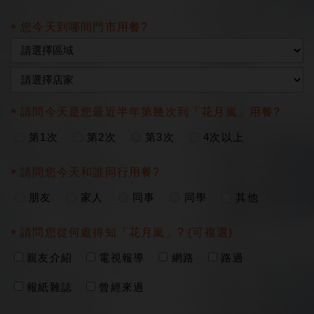
您今天到哪間門市用餐?
請問今天是您最近半年第幾次到「花月嵐」用餐?
第1次
第2次
第3次
4次以上
請問您今天和誰同行用餐?
朋友
家人
同事
同學
其他
請問您從何處得知「花月嵐」? (可複選)
親友介紹
電視報導
網路
路過
報紙雜誌
曾經來過