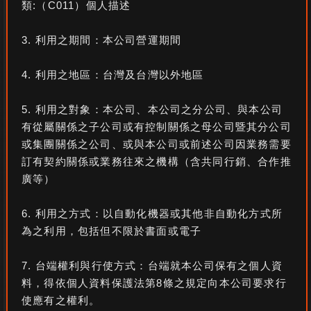
類:（C011）個人描述
清湯系 口味拉麵 (醬油.豚骨.鹽味)
沾麵系 口味拉麵
味噌系 口味拉麵
3. 利用之期間：本公司營運期間
辛辣系 口味拉麵
海鮮系 口味拉麵
4. 利用之地區：台灣及台灣以外地區
您是否還願意再次光臨「花月嵐」?
5. 利用之對象：本公司、本公司之分公司、與本公司
願意
可能會
可能不會
不願意
有從屬關係之子公司或有控制關係之母公司暨其分公司
或集團關係之公司、或與本公司或前述公司因業務需要
問題與建議
訂有契約關係或業務往來之機構（含共同行銷、合作推
廣等）
6. 利用之方式：以自動化機器或其他非自動化方式所
為之利用，包括但不限於書面或電子
謝謝您的寶貴意見，請問您願意收到專人回覆，如勾
7. 台端權利與行使方式：台端就本公司保有之個人資
選「是」，請留下您的E-mail，我們將盡快與您聯繫。
料，得依個人資料保護法第8條之規定向本公司要求行
否
是 (是否願意收到專人回覆)
使應有之權利。