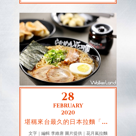
28
FEBRUARY
2020
堪稱來台最久的日本拉麵「花月嵐」推出全新「万番菜拉麵」
文字｜編輯 李維唐 圖片提供｜花月嵐拉麵