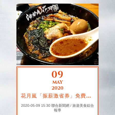
09
MAY
2020
花月嵐「振薪激省券」免費0元升級 糖心蛋只要10元、炸豬排下殺半價
2020-05-09 15:30 聯合新聞網 / 旅遊美食綜合
報導