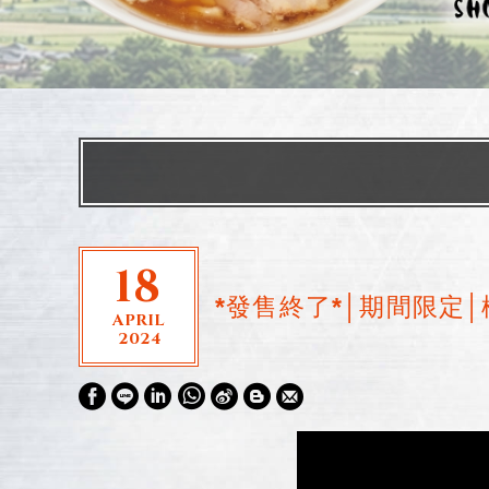
18
*發售終了*│期間限定
APRIL
2024
W
S
h
i
a
n