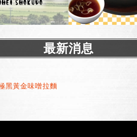
最新消息
│極黑黃金味噌拉麵