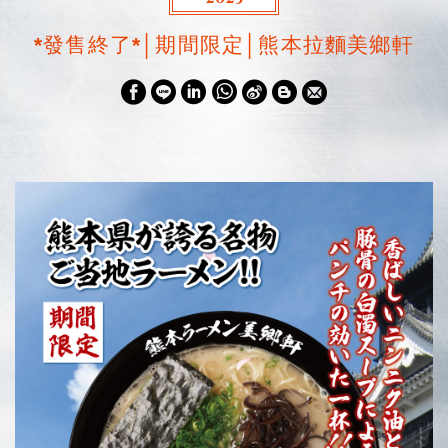
*發售終了*│期間限定│熊本拉麵美鄉軒
W
S
h
i
a
n
t
a
s
W
A
e
p
i
p
b
o