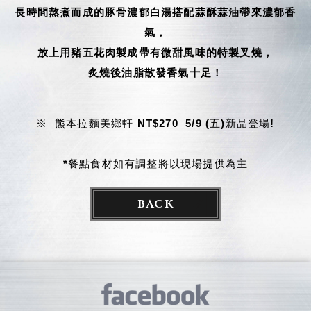
長時間熬煮而成的豚骨濃郁白湯搭配蒜酥蒜油帶來濃郁香
氣，
放上用豬五花肉製成帶有微甜風味的特製叉燒，
炙燒後油脂散發香氣十足！
※ 熊本拉麵美鄉軒 NT$270 5/9 (五)新品登場!
*
餐點食材如有調整將以現場提供為主
BACK