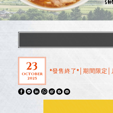
23
*發售終了*│期間限定
OCTOBER
2025
W
S
h
i
a
n