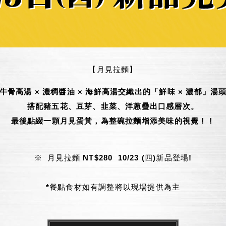
【月見拉麵】
牛骨高湯 × 濃稠醬油 × 海鮮高湯交織出的「鮮味 × 濃郁」湯
搭配豬五花、豆芽、韭菜、洋蔥疊出口感層次。
最後點綴一顆月見蛋黃，為整碗拉麵增添美味的視覺！！
※ 月見拉麵 NT$280 10/23 (四)新品登場!
*
餐點食材如有調整將以現場提供為主