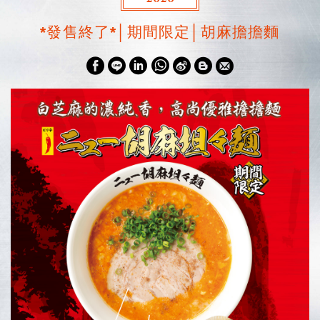
*發售終了*│期間限定│胡麻擔擔麵
W
S
h
i
a
n
t
a
s
W
A
e
p
i
p
b
o