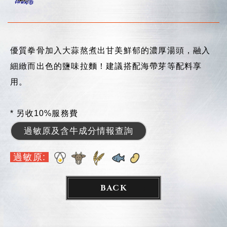
優質拳骨加入大蒜熬煮出甘美鮮郁的濃厚湯頭，融入
細緻而出色的鹽味拉麵！建議搭配海帶芽等配料享
用。
* 另收10%服務費
過敏原及含牛成分情報查詢
過敏原:
BACK