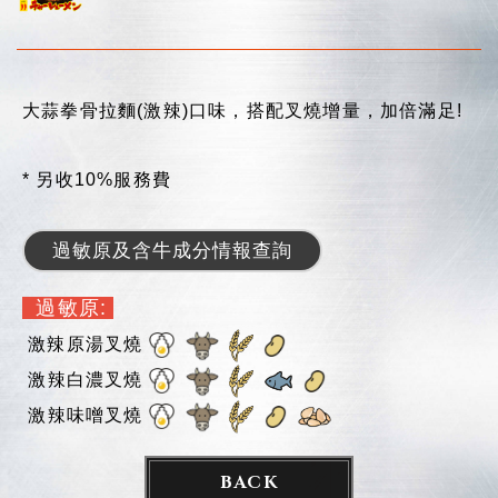
大蒜拳骨拉麵(激辣)口味，搭配叉燒增量，加倍滿足!
* 另收10%服務費
過敏原及含牛成分情報查詢
過敏原:
激辣
原湯叉燒
激辣
白濃叉燒
激辣
味噌叉燒
BACK