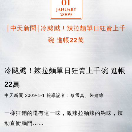
01
JANUARY
2009
│中天新聞│冷颼颼！辣拉麵單日狂賣上千
碗 進帳22萬
冷颼颼！辣拉麵單日狂賣上千碗 進帳
22萬
中天新聞 2009-1-1 報導記者：蔡孟真、朱建維
一樣狂銷的還有這一味，激辣拉麵辣的夠味，辣
勁直衝腦門……