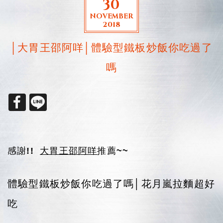
30
NOVEMBER
2018
│大胃王邵阿咩│體驗型鐵板炒飯你吃過了
嗎
感謝!!
大胃王邵阿咩
推薦~~
體驗型鐵板炒飯你吃過了嗎│花月嵐拉麵超好
吃