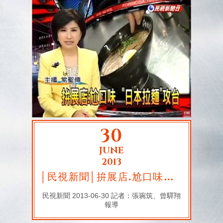
30
JUNE
2013
│民視新聞│拚展店.尬口味「日本拉麵」攻台
民視新聞 2013-06-30 記者：張琬筑、曾驛翔
報導