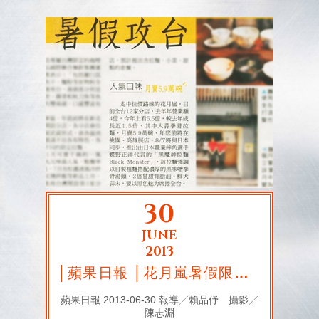
30
JUNE
2013
│蘋果日報 │花月嵐暑假限定新品上市
蘋果日報 2013-06-30 報導╱賴品伃 攝影╱
陳志淵