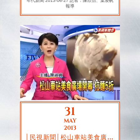
年代新聞 2013-06-27 記者：陳欣怡、葉凌帆
報導
31
MAY
2013
│民視新聞│松山車站美食廣場開幕 拉麵5折