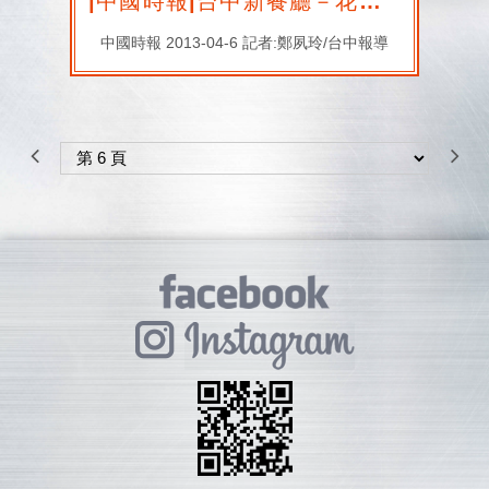
|中國時報|台中新餐廳－花月嵐旗艦店 道地津輕風
中國時報 2013-04-6 記者:鄭夙玲/台中報導